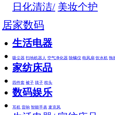
日化清洁/
美妆个护
居家数码
生活电器
吸尘器
扫地机器人
空气净化器
除螨仪
电风扇
饮水机
拖
家纺床品
四件套
被子
毯子
枕头
数码娱乐
耳机
音响
智能手表
麦克风