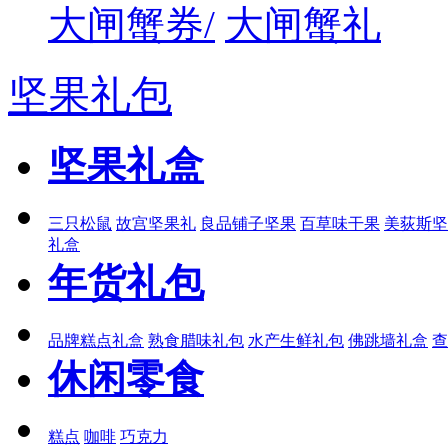
大闸蟹券/
大闸蟹礼
坚果礼包
坚果礼盒
三只松鼠
故宫坚果礼
良品铺子坚果
百草味干果
美荻斯坚
礼盒
年货礼包
品牌糕点礼盒
熟食腊味礼包
水产生鲜礼包
佛跳墙礼盒
查
休闲零食
糕点
咖啡
巧克力