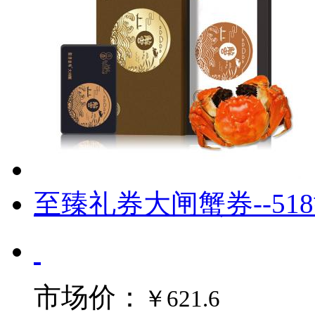
至臻礼券大闸蟹券--51
市场价：
￥621.6