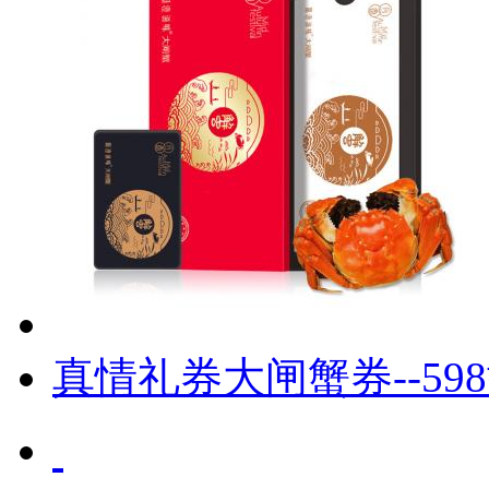
真情礼券大闸蟹券--59