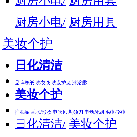
厨房小电/
厨房用具
厨房小电/
厨房用具
美妆个护
日化清洁
品牌卷纸
洗衣液
洗发护发
沐浴露
美妆个护
护肤品
香水/彩妆
电吹风
剃须刀
电动牙刷
毛巾/浴巾
日化清洁/
美妆个护