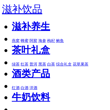
滋补饮品
滋补养生
燕窝
蜂蜜
阿胶
海参
枸杞
鲍鱼
茶叶礼盒
绿茶
红茶
普洱
黑茶
白茶
综合礼盒
花草果茶
酒类产品
红酒
白酒
洋酒
牛奶饮料