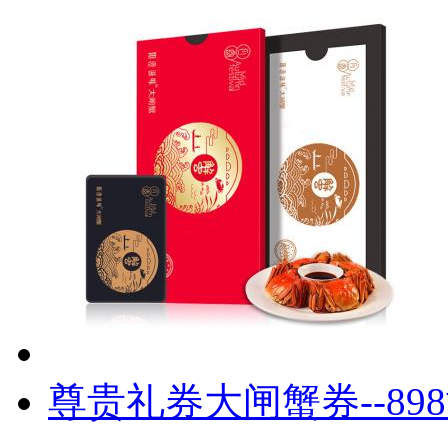
尊贵礼券大闸蟹券--89