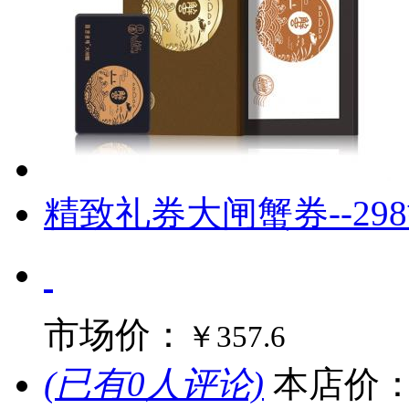
精致礼券大闸蟹券--29
市场价：
￥357.6
(已有0人评论)
本店价