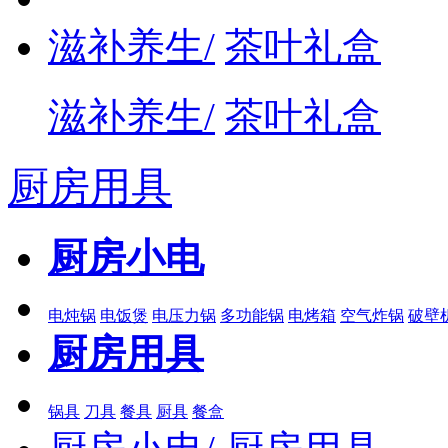
滋补养生/
茶叶礼盒
滋补养生/
茶叶礼盒
厨房用具
厨房小电
电炖锅
电饭煲
电压力锅
多功能锅
电烤箱
空气炸锅
破壁
厨房用具
锅具
刀具
餐具
厨具
餐盒