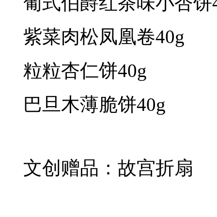
葡式伯爵红茶味小杏饼4
紫菜肉松凤凰卷40g
粒粒杏仁饼40g
巴旦木薄脆饼40g
文创赠品：故宫折扇