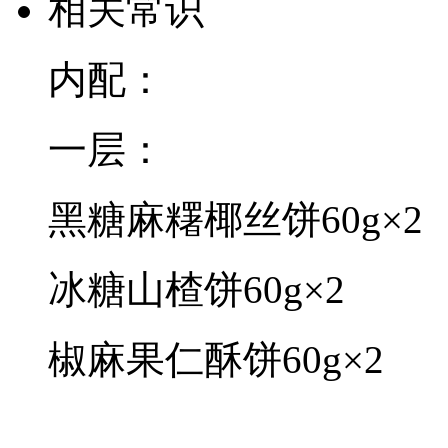
相关常识
内配：
一层：
黑糖麻糬椰丝饼60g×2
冰糖山楂饼60g×2
椒麻果仁酥饼60g×2