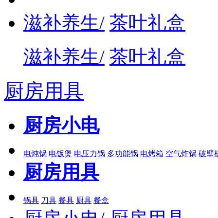
滋补养生/
茶叶礼盒
滋补养生/
茶叶礼盒
厨房用具
厨房小电
电炖锅
电饭煲
电压力锅
多功能锅
电烤箱
空气炸锅
破壁
厨房用具
锅具
刀具
餐具
厨具
餐盒