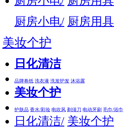
厨房小电/
厨房用具
厨房小电/
厨房用具
美妆个护
日化清洁
品牌卷纸
洗衣液
洗发护发
沐浴露
美妆个护
护肤品
香水/彩妆
电吹风
剃须刀
电动牙刷
毛巾/浴巾
日化清洁/
美妆个护