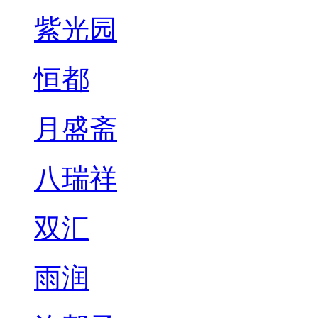
紫光园
恒都
月盛斋
八瑞祥
双汇
雨润