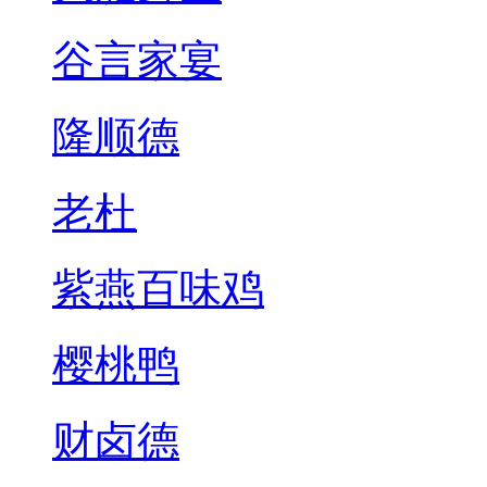
谷言家宴
隆顺德
老杜
紫燕百味鸡
樱桃鸭
财卤德