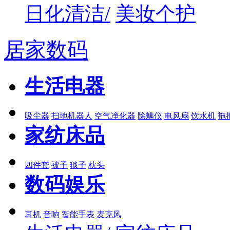
日化清洁/
美妆个护
居家数码
生活电器
吸尘器
扫地机器人
空气净化器
除螨仪
电风扇
饮水机
拖
家纺床品
四件套
被子
毯子
枕头
数码娱乐
耳机
音响
智能手表
麦克风