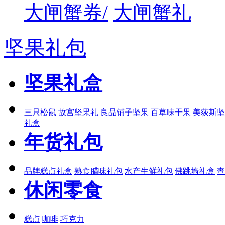
大闸蟹券/
大闸蟹礼
坚果礼包
坚果礼盒
三只松鼠
故宫坚果礼
良品铺子坚果
百草味干果
美荻斯坚
礼盒
年货礼包
品牌糕点礼盒
熟食腊味礼包
水产生鲜礼包
佛跳墙礼盒
查
休闲零食
糕点
咖啡
巧克力