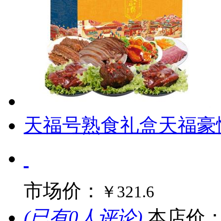
天福号熟食礼盒天福豪情1
市场价：
￥321.6
(已有0人评论)
本店价