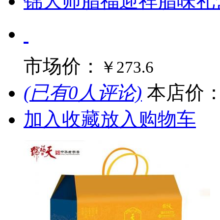
锦大师腊福迎祥腊味礼盒9
市场价：
￥273.6
(已有0人评论)
本店价
加入收藏
放入购物车