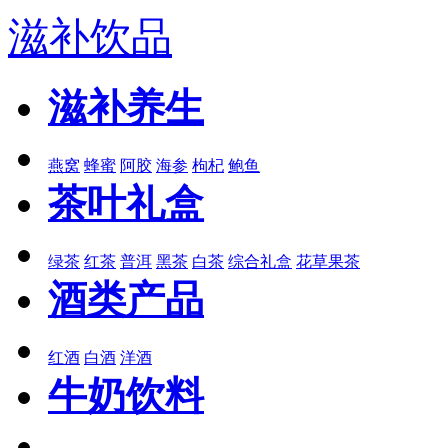
滋补饮品
滋补养生
燕窝
蜂蜜
阿胶
海参
枸杞
鲍鱼
茶叶礼盒
绿茶
红茶
普洱
黑茶
白茶
综合礼盒
花草果茶
酒类产品
红酒
白酒
洋酒
牛奶饮料