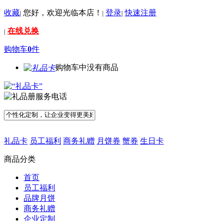
收藏
您好，欢迎光临本店！
登录
快速注册
|
|
|
在线兑换
|
购物车
0
件
购物车中没有商品
礼品卡
员工福利
商务礼赠
月饼券
蟹券
生日卡
商品分类
首页
员工福利
品牌月饼
商务礼赠
企业定制