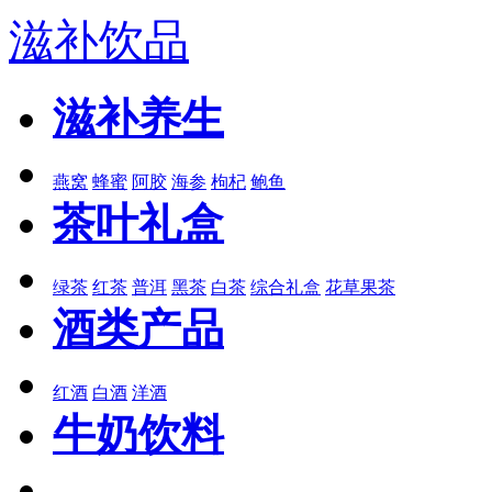
滋补饮品
滋补养生
燕窝
蜂蜜
阿胶
海参
枸杞
鲍鱼
茶叶礼盒
绿茶
红茶
普洱
黑茶
白茶
综合礼盒
花草果茶
酒类产品
红酒
白酒
洋酒
牛奶饮料