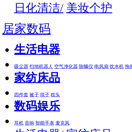
日化清洁/
美妆个护
居家数码
生活电器
吸尘器
扫地机器人
空气净化器
除螨仪
电风扇
饮水机
拖
家纺床品
四件套
被子
毯子
枕头
数码娱乐
耳机
音响
智能手表
麦克风