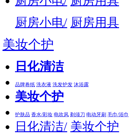
厨房小电/
厨房用具
厨房小电/
厨房用具
美妆个护
日化清洁
品牌卷纸
洗衣液
洗发护发
沐浴露
美妆个护
护肤品
香水/彩妆
电吹风
剃须刀
电动牙刷
毛巾/浴巾
日化清洁/
美妆个护