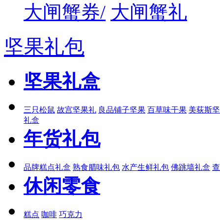
大闸蟹券/
大闸蟹礼
坚果礼包
坚果礼盒
三只松鼠
故宫坚果礼
良品铺子坚果
百草味干果
美荻斯坚
礼盒
年货礼包
品牌糕点礼盒
熟食腊味礼包
水产生鲜礼包
佛跳墙礼盒
查
休闲零食
糕点
咖啡
巧克力