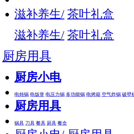
滋补养生/
茶叶礼盒
滋补养生/
茶叶礼盒
厨房用具
厨房小电
电炖锅
电饭煲
电压力锅
多功能锅
电烤箱
空气炸锅
破壁
厨房用具
锅具
刀具
餐具
厨具
餐盒