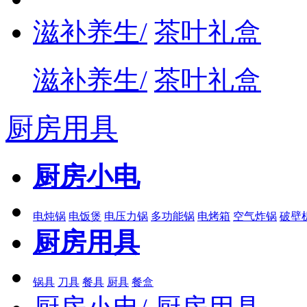
滋补养生/
茶叶礼盒
滋补养生/
茶叶礼盒
厨房用具
厨房小电
电炖锅
电饭煲
电压力锅
多功能锅
电烤箱
空气炸锅
破壁
厨房用具
锅具
刀具
餐具
厨具
餐盒