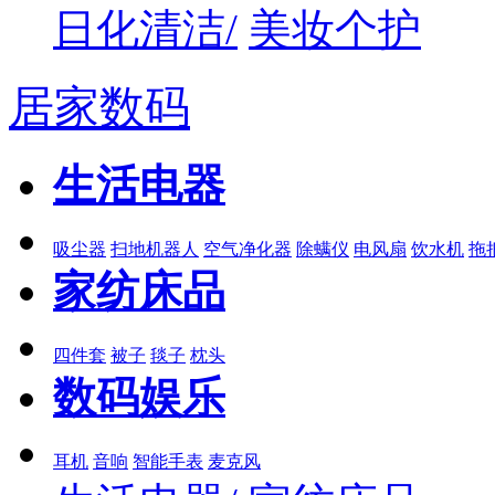
日化清洁/
美妆个护
居家数码
生活电器
吸尘器
扫地机器人
空气净化器
除螨仪
电风扇
饮水机
拖
家纺床品
四件套
被子
毯子
枕头
数码娱乐
耳机
音响
智能手表
麦克风