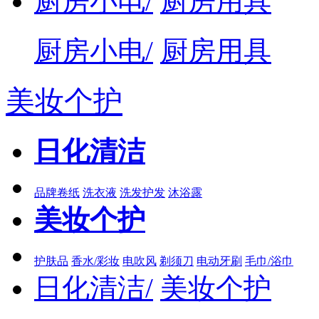
厨房小电/
厨房用具
厨房小电/
厨房用具
美妆个护
日化清洁
品牌卷纸
洗衣液
洗发护发
沐浴露
美妆个护
护肤品
香水/彩妆
电吹风
剃须刀
电动牙刷
毛巾/浴巾
日化清洁/
美妆个护