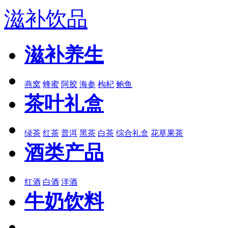
滋补饮品
滋补养生
燕窝
蜂蜜
阿胶
海参
枸杞
鲍鱼
茶叶礼盒
绿茶
红茶
普洱
黑茶
白茶
综合礼盒
花草果茶
酒类产品
红酒
白酒
洋酒
牛奶饮料