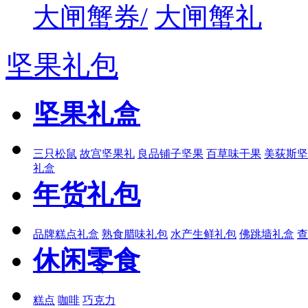
大闸蟹券/
大闸蟹礼
坚果礼包
坚果礼盒
三只松鼠
故宫坚果礼
良品铺子坚果
百草味干果
美荻斯坚
礼盒
年货礼包
品牌糕点礼盒
熟食腊味礼包
水产生鲜礼包
佛跳墙礼盒
查
休闲零食
糕点
咖啡
巧克力