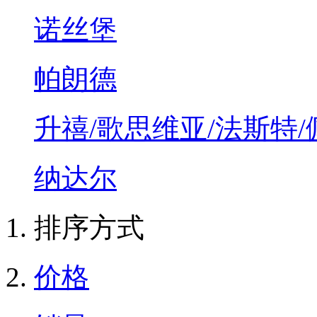
诺丝堡
帕朗德
升禧/歌思维亚/法斯特
纳达尔
排序方式
价格