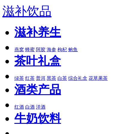
滋补饮品
滋补养生
燕窝
蜂蜜
阿胶
海参
枸杞
鲍鱼
茶叶礼盒
绿茶
红茶
普洱
黑茶
白茶
综合礼盒
花草果茶
酒类产品
红酒
白酒
洋酒
牛奶饮料