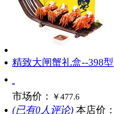
精致大闸蟹礼盒--398型
市场价：
￥477.6
(已有0人评论)
本店价