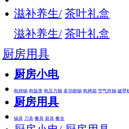
滋补养生/
茶叶礼盒
滋补养生/
茶叶礼盒
厨房用具
厨房小电
电炖锅
电饭煲
电压力锅
多功能锅
电烤箱
空气炸锅
破壁
厨房用具
锅具
刀具
餐具
厨具
餐盒