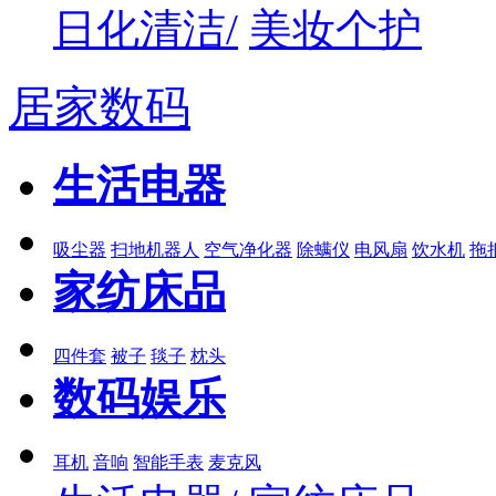
日化清洁/
美妆个护
居家数码
生活电器
吸尘器
扫地机器人
空气净化器
除螨仪
电风扇
饮水机
拖
家纺床品
四件套
被子
毯子
枕头
数码娱乐
耳机
音响
智能手表
麦克风