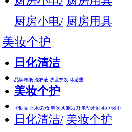
厨房小电/
厨房用具
厨房小电/
厨房用具
美妆个护
日化清洁
品牌卷纸
洗衣液
洗发护发
沐浴露
美妆个护
护肤品
香水/彩妆
电吹风
剃须刀
电动牙刷
毛巾/浴巾
日化清洁/
美妆个护