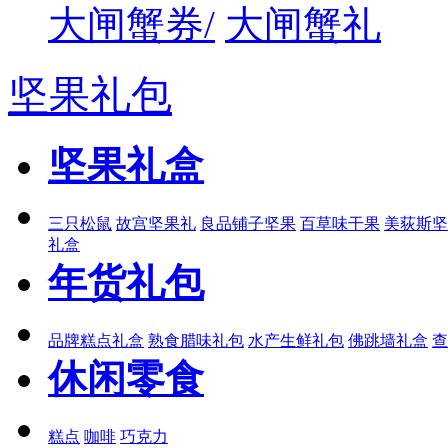
大闸蟹券/
大闸蟹礼
坚果礼包
坚果礼盒
三只松鼠
故宫坚果礼
良品铺子坚果
百草味干果
美荻斯坚
礼盒
年货礼包
品牌糕点礼盒
熟食腊味礼包
水产生鲜礼包
佛跳墙礼盒
查
休闲零食
糕点
咖啡
巧克力