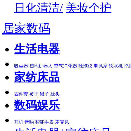
日化清洁/
美妆个护
居家数码
生活电器
吸尘器
扫地机器人
空气净化器
除螨仪
电风扇
饮水机
拖
家纺床品
四件套
被子
毯子
枕头
数码娱乐
耳机
音响
智能手表
麦克风