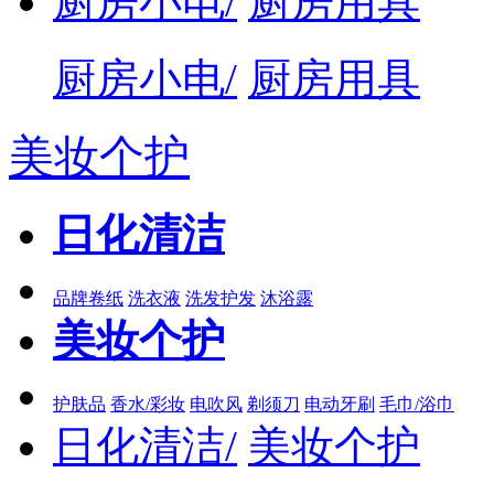
厨房小电/
厨房用具
厨房小电/
厨房用具
美妆个护
日化清洁
品牌卷纸
洗衣液
洗发护发
沐浴露
美妆个护
护肤品
香水/彩妆
电吹风
剃须刀
电动牙刷
毛巾/浴巾
日化清洁/
美妆个护