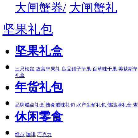
大闸蟹券/
大闸蟹礼
坚果礼包
坚果礼盒
三只松鼠
故宫坚果礼
良品铺子坚果
百草味干果
美荻斯坚
礼盒
年货礼包
品牌糕点礼盒
熟食腊味礼包
水产生鲜礼包
佛跳墙礼盒
查
休闲零食
糕点
咖啡
巧克力