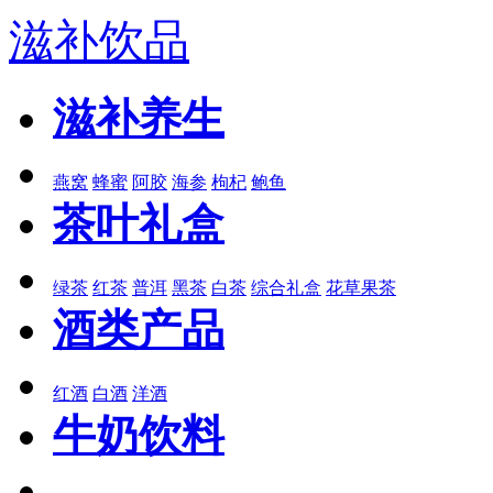
滋补饮品
滋补养生
燕窝
蜂蜜
阿胶
海参
枸杞
鲍鱼
茶叶礼盒
绿茶
红茶
普洱
黑茶
白茶
综合礼盒
花草果茶
酒类产品
红酒
白酒
洋酒
牛奶饮料