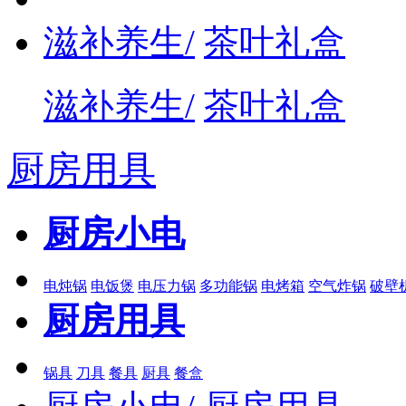
滋补养生/
茶叶礼盒
滋补养生/
茶叶礼盒
厨房用具
厨房小电
电炖锅
电饭煲
电压力锅
多功能锅
电烤箱
空气炸锅
破壁
厨房用具
锅具
刀具
餐具
厨具
餐盒